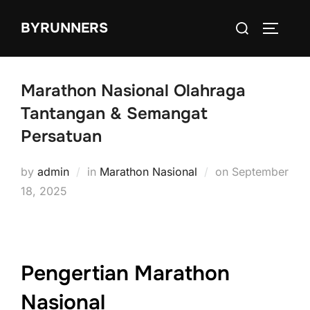
Skip
Search
BYRUNNERS
to
TOGGLE
for:
content
Marathon Nasional Olahraga
Tantangan & Semangat
Persatuan
Posted
by
admin
in
Marathon Nasional
on
September
on
18, 2025
Pengertian Marathon
Nasional