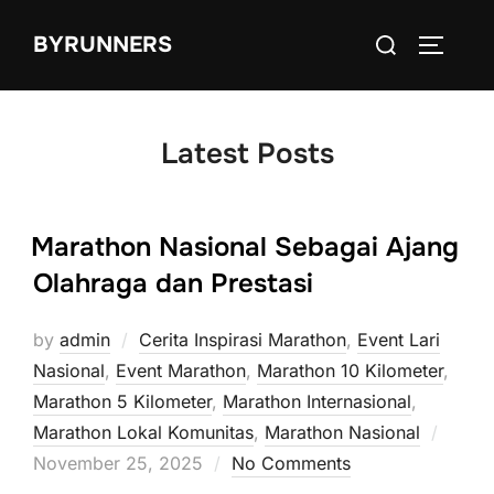
Skip
Search
BYRUNNERS
to
TOGGLE
for:
content
Latest Posts
Marathon Nasional Sebagai Ajang
Olahraga dan Prestasi
by
admin
Cerita Inspirasi Marathon
,
Event Lari
Nasional
,
Event Marathon
,
Marathon 10 Kilometer
,
Marathon 5 Kilometer
,
Marathon Internasional
,
Poste
Marathon Lokal Komunitas
,
Marathon Nasional
on
November 25, 2025
No Comments