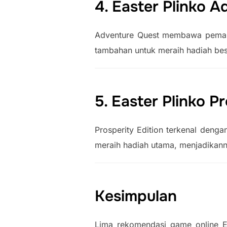
4. Easter Plinko 
Adventure Quest membawa pemain m
tambahan untuk meraih hadiah bes
5. Easter Plinko P
Prosperity Edition terkenal deng
meraih hadiah utama, menjadikann
Kesimpulan
Lima rekomendasi game online E