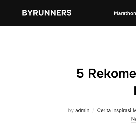
Skip
BYRUNNERS
to
Marathon 
content
5 Rekomen
by
admin
Cerita Inspirasi 
Na