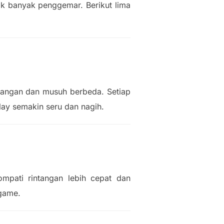
ik banyak penggemar. Berikut lima
angan dan musuh berbeda. Setiap
lay semakin seru dan nagih.
mpati rintangan lebih cepat dan
 game.