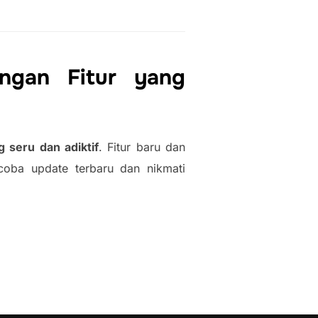
ngan Fitur yang
 seru dan adiktif
. Fitur baru dan
oba update terbaru dan nikmati