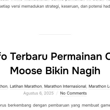
 setiap versi memadukan strategi, keseruan, dan potensi had
fo Terbaru Permainan 
Moose Bikin Nagih
thon
,
Latihan Marathon
,
Marathon Internasional
,
Marathon L
Agustus 6, 2025
No Comments
rus berkembang dengan pembaruan yang membuat game