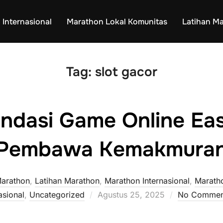
Internasional
Marathon Lokal Komunitas
Latihan M
Tag:
slot gacor
dasi Game Online Eas
Pembawa Kemakmura
Marathon
,
Latihan Marathon
,
Marathon Internasional
,
Marath
Posted
sional
,
Uncategorized
Agustus 25, 2025
No Commen
on