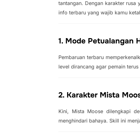
tantangan. Dengan karakter rusa 
info terbaru yang wajib kamu keta
1. Mode Petualangan 
Pembaruan terbaru memperkenal
level dirancang agar pemain teru
2. Karakter Mista Moo
Kini, Mista Moose dilengkapi 
menghindari bahaya. Skill ini me