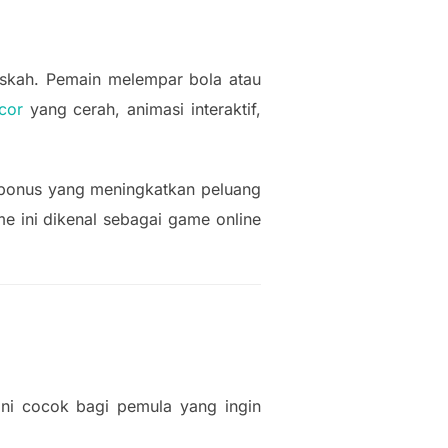
askah. Pemain melempar bola atau
cor
yang cerah, animasi interaktif,
ur bonus yang meningkatkan peluang
e ini dikenal sebagai game online
ni cocok bagi pemula yang ingin