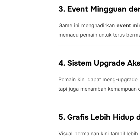
3. Event Mingguan de
Game ini menghadirkan
event mi
memacu pemain untuk terus berma
4. Sistem Upgrade Ak
Pemain kini dapat meng-upgrade
tapi juga menambah kemampuan dal
5. Grafis Lebih Hidup
Visual permainan kini tampil leb