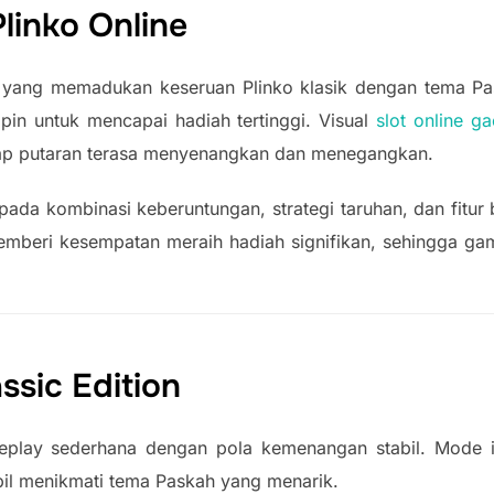
linko Online
e yang memadukan keseruan Plinko klasik dengan tema P
 pin untuk mencapai hadiah tertinggi. Visual
slot online ga
iap putaran terasa menyenangkan dan menegangkan.
 pada kombinasi keberuntungan, strategi taruhan, dan fit
mberi kesempatan meraih hadiah signifikan, sehingga gam
assic Edition
eplay sederhana dengan pola kemenangan stabil. Mode i
l menikmati tema Paskah yang menarik.