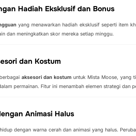
ngan Hadiah Eksklusif dan Bonus
ngguan
yang menawarkan hadiah eksklusif seperti item kh
in dan meningkatkan skor mereka setiap minggu.
sesori dan Kostum
 berbagai
aksesori dan kostum
untuk Mista Moose, yang t
am permainan. Fitur ini menambah elemen strategi dan pe
 dengan Animasi Halus
ih hidup dengan warna cerah dan animasi yang halus. Peru