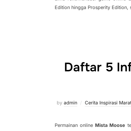
Edition hingga Prosperity Edition,
Daftar 5 In
by
admin
Cerita Inspirasi Mara
Permainan online
Mista Moose
te