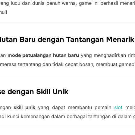
yang lucu dan dunia penuh warna, game ini berhasil menar
hui!
Hutan Baru dengan Tantangan Menarik
kan
mode petualangan hutan baru
yang menghadirkan rint
s merasa tertantang dan tidak cepat bosan, membuat gamep
se dengan Skill Unik
dengan
skill unik
yang dapat membantu pemain
slot
melo
njadi kunci kemenangan dalam berbagai tantangan di dalam